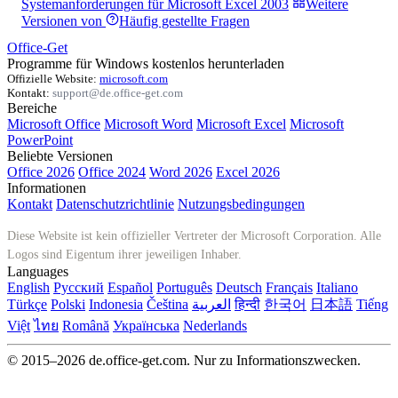
Systemanforderungen für Microsoft Excel 2003
Weitere
Versionen von
Häufig gestellte Fragen
Office-Get
Programme für Windows kostenlos herunterladen
Offizielle Website:
microsoft.com
Kontakt:
support@de.office-get.com
Bereiche
Microsoft Office
Microsoft Word
Microsoft Excel
Microsoft
PowerPoint
Beliebte Versionen
Office 2026
Office 2024
Word 2026
Excel 2026
Informationen
Kontakt
Datenschutzrichtlinie
Nutzungsbedingungen
Diese Website ist kein offizieller Vertreter der Microsoft Corporation. Alle
Logos sind Eigentum ihrer jeweiligen Inhaber.
Languages
English
Русский
Español
Português
Deutsch
Français
Italiano
Türkçe
Polski
Indonesia
Čeština
العربية
हिन्दी
한국어
日本語
Tiếng
Việt
ไทย
Română
Українська
Nederlands
© 2015–2026 de.office-get.com. Nur zu Informationszwecken.