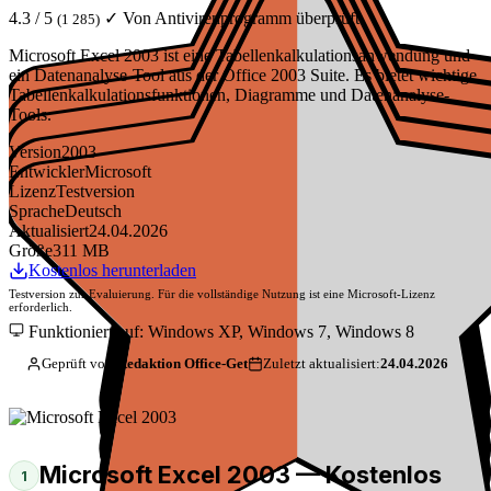
4.3 / 5
✓ Von Antivirenprogramm überprüft
(1 285)
Microsoft Excel 2003 ist eine Tabellenkalkulationsanwendung und
ein Datenanalyse-Tool aus der Office 2003 Suite. Es bietet wichtige
Tabellenkalkulationsfunktionen, Diagramme und Datenanalyse-
Tools.
Version
2003
Entwickler
Microsoft
Lizenz
Testversion
Sprache
Deutsch
Aktualisiert
24.04.2026
Größe
311 MB
Kostenlos herunterladen
Testversion zur Evaluierung. Für die vollständige Nutzung ist eine Microsoft-Lizenz
erforderlich.
Funktioniert auf: Windows XP, Windows 7, Windows 8
Geprüft von:
Redaktion Office-Get
Zuletzt aktualisiert:
24.04.2026
Microsoft Excel 2003 — Kostenlos
1