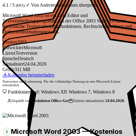
4.1 / 5
✓ Von Antivirenprogramm überprüft
(663)
Microsoft Word 2003 ist ein Text-Editor und
Textverarbeitungsprogramm aus der Office 2003 Suite. Es bietet
wesentliche Textverarbeitungsfunktionen, Rechtschreibprüfung und
Dokumentformatierungstools.
Version
2003
Entwickler
Microsoft
Lizenz
Testversion
Sprache
Deutsch
Aktualisiert
24.04.2026
Größe
311 MB
Kostenlos herunterladen
Testversion zur Evaluierung. Für die vollständige Nutzung ist eine Microsoft-Lizenz
erforderlich.
Funktioniert auf: Windows XP, Windows 7, Windows 8
Geprüft von:
Redaktion Office-Get
Zuletzt aktualisiert:
24.04.2026
Microsoft Word 2003 — Kostenlos
1