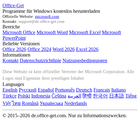
Office-Get
Programme für Windows kostenlos herunterladen
Offizielle Website:
microsoft.com
Kontakt:
support@de.office-get.com
Bereiche
Microsoft Office
Microsoft Word
Microsoft Excel
Microsoft
PowerPoint
Beliebte Versionen
Office 2026
Office 2024
Word 2026
Excel 2026
Informationen
Kontakt
Datenschutzrichtlinie
Nutzungsbedingungen
Diese Website ist kein offizieller Vertreter der Microsoft Corporation. Alle
Logos sind Eigentum ihrer jeweiligen Inhaber.
Languages
English
Русский
Español
Português
Deutsch
Français
Italiano
Türkçe
Polski
Indonesia
Čeština
العربية
हिन्दी
한국어
日本語
Tiếng
Việt
ไทย
Română
Українська
Nederlands
© 2015–2026 de.office-get.com. Nur zu Informationszwecken.