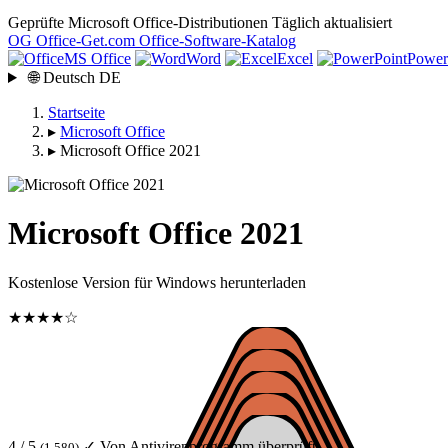
Geprüfte Microsoft Office-Distributionen
Täglich aktualisiert
OG
Office-Get
.com
Office-Software-Katalog
MS Office
Word
Excel
Power
🌐
Deutsch
DE
Startseite
▸
Microsoft Office
▸
Microsoft Office 2021
Microsoft Office 2021
Kostenlose Version für Windows herunterladen
★★★★☆
4 / 5
✓ Von Antivirenprogramm überprüft
(1 580)