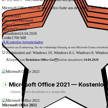
Microsoft Office 2021 ist eine Office-Suite aus der Office 2021-Su
Version
2021
Entwickler
Microsoft
Lizenz
Testversion
Sprache
Deutsch
Aktualisiert
24.04.2026
Größe
1700 MB
Kostenlos herunterladen
Testversion zur Evaluierung. Für die vollständige Nutzung ist eine Microsoft-Lizenz erforderli
Funktioniert auf: Windows 10, Windows 8.1, Windows 8, Windo
Geprüft von:
Redaktion Office-Get
Zuletzt aktualisiert:
24.04.2026
Microsoft Office 2021 — Kostenlos
1
Choose a direct download or a .torrent file.
Microsoft Office 2021