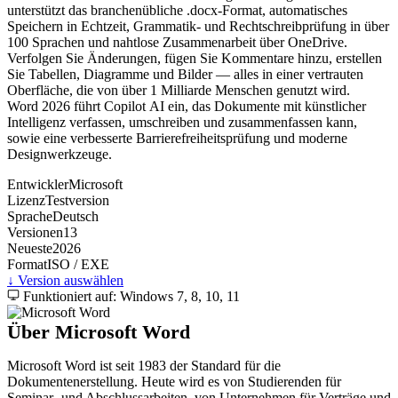
unterstützt das branchenübliche .docx-Format, automatisches
Speichern in Echtzeit, Grammatik- und Rechtschreibprüfung in über
100 Sprachen und nahtlose Zusammenarbeit über OneDrive.
Verfolgen Sie Änderungen, fügen Sie Kommentare hinzu, erstellen
Sie Tabellen, Diagramme und Bilder — alles in einer vertrauten
Oberfläche, die von über 1 Milliarde Menschen genutzt wird.
Word 2026 führt Copilot AI ein, das Dokumente mit künstlicher
Intelligenz verfassen, umschreiben und zusammenfassen kann,
sowie eine verbesserte Barrierefreiheitsprüfung und moderne
Designwerkzeuge.
Entwickler
Microsoft
Lizenz
Testversion
Sprache
Deutsch
Versionen
13
Neueste
2026
Format
ISO / EXE
↓ Version auswählen
Funktioniert auf: Windows 7, 8, 10, 11
Über Microsoft Word
Microsoft Word ist seit 1983 der Standard für die
Dokumentenerstellung. Heute wird es von Studierenden für
Seminar- und Abschlussarbeiten, von Unternehmen für Verträge und