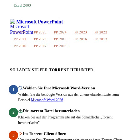
Excel 2003
Microsoft PowerPoint
PP 2026
PP 2025
PP 2024
PP 2023
PP 2022
PP 2021
PP 2020
PP 2019
PP 2016
PP 2013
PP 2010
PP 2007
PP 2003
SO LADEN SIE PER TORRENT HERUNTER
Wählen Sie Ihre Microsoft Word-Version
1
Wählen Sie die benötigte Version aus der untenstehenden Liste, zum
Beispiel
Microsoft Word 2026
Die .torrent-Datei herunterladen
2
Klicken Sie auf der Programmseite auf die Schaltfläche „Torrent
herunterladen"
Im Torrent-Client öffnen
3
Verwenden Sie uTorrent, qBittorrent oder einen anderen Torrent-Client