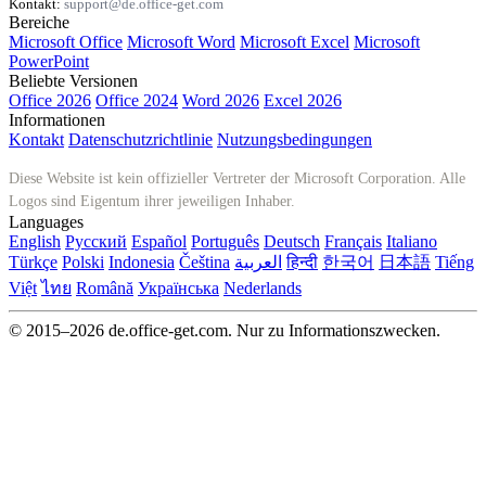
Kontakt:
support@de.office-get.com
Bereiche
Microsoft Office
Microsoft Word
Microsoft Excel
Microsoft
PowerPoint
Beliebte Versionen
Office 2026
Office 2024
Word 2026
Excel 2026
Informationen
Kontakt
Datenschutzrichtlinie
Nutzungsbedingungen
Diese Website ist kein offizieller Vertreter der Microsoft Corporation. Alle
Logos sind Eigentum ihrer jeweiligen Inhaber.
Languages
English
Русский
Español
Português
Deutsch
Français
Italiano
Türkçe
Polski
Indonesia
Čeština
العربية
हिन्दी
한국어
日本語
Tiếng
Việt
ไทย
Română
Українська
Nederlands
© 2015–2026 de.office-get.com. Nur zu Informationszwecken.