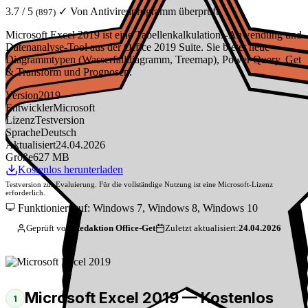
3.7 / 5
✓ Von Antivirenprogramm überprüft
(897)
Microsoft Excel 2019 ist eine Tabellenkalkulations-Anwendung und
Datenanalyse-Tool aus der Office 2019 Suite. Sie bietet neue
Diagrammtypen (Wasserfalldiagramm, Treemap), Power Query, Get
& Transform und Prognosen.
Version
2019
Entwickler
Microsoft
Lizenz
Testversion
Sprache
Deutsch
Aktualisiert
24.04.2026
Größe
627 MB
Kostenlos herunterladen
Testversion zur Evaluierung. Für die vollständige Nutzung ist eine Microsoft-Lizenz
erforderlich.
Funktioniert auf: Windows 7, Windows 8, Windows 10
Geprüft von:
Redaktion Office-Get
Zuletzt aktualisiert:
24.04.2026
Microsoft Excel 2019 — Kostenlos
1