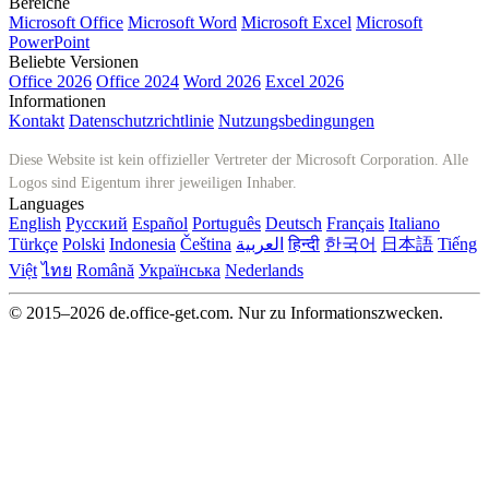
Bereiche
Microsoft Office
Microsoft Word
Microsoft Excel
Microsoft
PowerPoint
Beliebte Versionen
Office 2026
Office 2024
Word 2026
Excel 2026
Informationen
Kontakt
Datenschutzrichtlinie
Nutzungsbedingungen
Diese Website ist kein offizieller Vertreter der Microsoft Corporation. Alle
Logos sind Eigentum ihrer jeweiligen Inhaber.
Languages
English
Русский
Español
Português
Deutsch
Français
Italiano
Türkçe
Polski
Indonesia
Čeština
العربية
हिन्दी
한국어
日本語
Tiếng
Việt
ไทย
Română
Українська
Nederlands
© 2015–2026 de.office-get.com. Nur zu Informationszwecken.