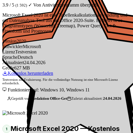
3.9 / 5
✓ Von Antivirenprogramm überprüft
(1 592)
Microsoft Excel 2020 ist eine Tabellenkalkulationsanwendung und
ein Datenanalyse-Tool aus der Office 2020-Suite. Es bietet neue
Diagrammtypen (Wasserfall, Treemap), Power Query, Get &
Transform und Prognosen.
Version
2020
Entwickler
Microsoft
Lizenz
Testversion
Sprache
Deutsch
Aktualisiert
24.04.2026
Größe
627 MB
Kostenlos herunterladen
Testversion zur Evaluierung. Für die vollständige Nutzung ist eine Microsoft-Lizenz
erforderlich.
Funktioniert auf: Windows 10, Windows 11
Geprüft von:
Redaktion Office-Get
Zuletzt aktualisiert:
24.04.2026
Microsoft Excel 2020 — Kostenlos
1