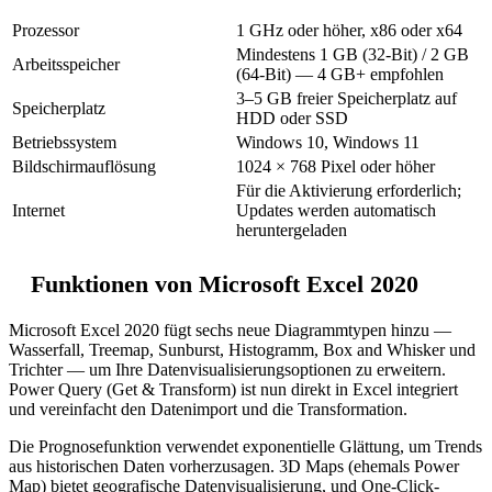
Prozessor
1 GHz oder höher, x86 oder x64
Mindestens 1 GB (32-Bit) / 2 GB
Arbeitsspeicher
(64-Bit) — 4 GB+ empfohlen
3–5 GB freier Speicherplatz auf
Speicherplatz
HDD oder SSD
Betriebssystem
Windows 10, Windows 11
Bildschirmauflösung
1024 × 768 Pixel oder höher
Für die Aktivierung erforderlich;
Internet
Updates werden automatisch
heruntergeladen
Funktionen von Microsoft Excel 2020
Microsoft Excel 2020 fügt sechs neue Diagrammtypen hinzu —
Wasserfall, Treemap, Sunburst, Histogramm, Box and Whisker und
Trichter — um Ihre Datenvisualisierungsoptionen zu erweitern.
Power Query (Get & Transform) ist nun direkt in Excel integriert
und vereinfacht den Datenimport und die Transformation.
Die Prognosefunktion verwendet exponentielle Glättung, um Trends
aus historischen Daten vorherzusagen. 3D Maps (ehemals Power
Map) bietet geografische Datenvisualisierung, und One-Click-