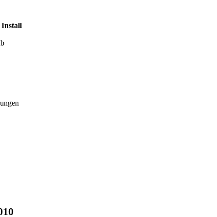
f
Install
ab
rungen
010