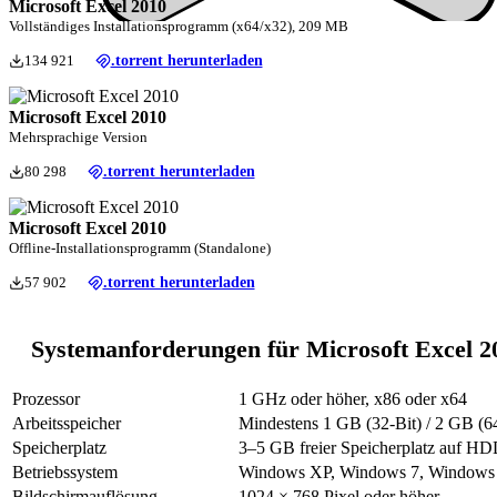
Microsoft Excel 2010
Vollständiges Installationsprogramm (x64/x32), 209 MB
134 921
.torrent herunterladen
Microsoft Excel 2010
Mehrsprachige Version
80 298
.torrent herunterladen
Microsoft Excel 2010
Offline-Installationsprogramm (Standalone)
57 902
.torrent herunterladen
Systemanforderungen für Microsoft Excel 2
Prozessor
1 GHz oder höher, x86 oder x64
Arbeitsspeicher
Mindestens 1 GB (32-Bit) / 2 GB (
Speicherplatz
3–5 GB freier Speicherplatz auf H
Betriebssystem
Windows XP, Windows 7, Windows
Bildschirmauflösung
1024 × 768 Pixel oder höher