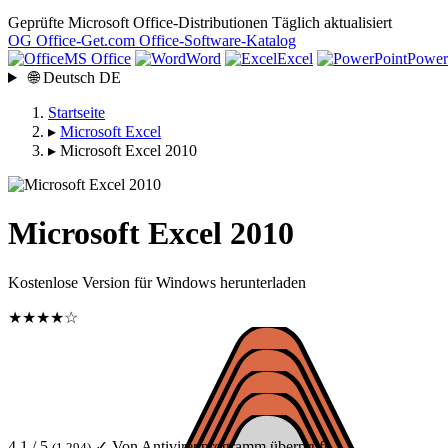
Geprüfte Microsoft Office-Distributionen
Täglich aktualisiert
OG
Office-Get
.com
Office-Software-Katalog
MS Office
Word
Excel
Power
🌐
Deutsch
DE
Startseite
▸
Microsoft Excel
▸
Microsoft Excel 2010
Microsoft Excel 2010
Kostenlose Version für Windows herunterladen
★★★★☆
4.1 / 5
✓ Von Antivirenprogramm überprüft
(1 294)