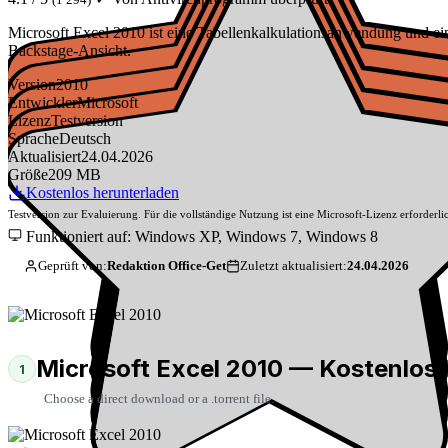
Microsoft Excel 2010 ist eine Tabellenkalkulationsanwendung und ein 
Backstage-Ansicht.
Version
2010
Entwickler
Microsoft
Lizenz
Testversion
Sprache
Deutsch
Aktualisiert
24.04.2026
Größe
209 MB
Kostenlos herunterladen
Testversion zur Evaluierung. Für die vollständige Nutzung ist eine Microsoft-Lizenz erforderli
Funktioniert auf: Windows XP, Windows 7, Windows 8
Geprüft von:
Redaktion Office-Get
Zuletzt aktualisiert:
24.04.2026
Microsoft Excel 2010 — Kostenlos 
1
Choose a direct download or a .torrent file.