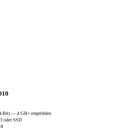
010
64-Bit) — 4 GB+ empfohlen
DD oder SSD
 8