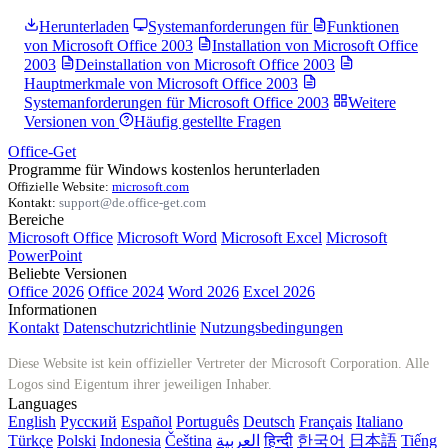
Herunterladen
Systemanforderungen für
Funktionen
von Microsoft Office 2003
Installation von Microsoft Office
2003
Deinstallation von Microsoft Office 2003
Hauptmerkmale von Microsoft Office 2003
Systemanforderungen für Microsoft Office 2003
Weitere
Versionen von
Häufig gestellte Fragen
Office-Get
Programme für Windows kostenlos herunterladen
Offizielle Website:
microsoft.com
Kontakt:
support@de.office-get.com
Bereiche
Microsoft Office
Microsoft Word
Microsoft Excel
Microsoft
PowerPoint
Beliebte Versionen
Office 2026
Office 2024
Word 2026
Excel 2026
Informationen
Kontakt
Datenschutzrichtlinie
Nutzungsbedingungen
Diese Website ist kein offizieller Vertreter der Microsoft Corporation. Alle
Logos sind Eigentum ihrer jeweiligen Inhaber.
Languages
English
Русский
Español
Português
Deutsch
Français
Italiano
Türkçe
Polski
Indonesia
Čeština
العربية
हिन्दी
한국어
日本語
Tiếng