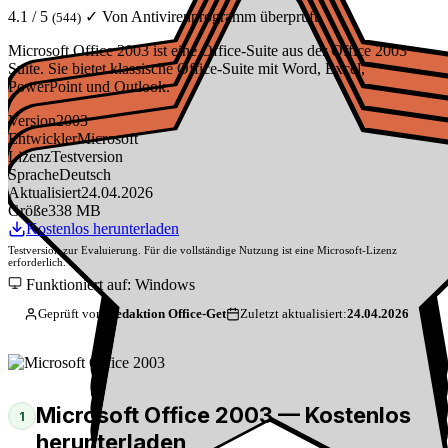
4.1 / 5
✓ Von Antivirenprogramm überprüft
(544)
Microsoft Office 2003 ist eine Office-Suite aus der Office 2003
Suite. Sie bietet klassische Office-Suite mit Word, Excel,
PowerPoint und Outlook.
Version
2003
Entwickler
Microsoft
Lizenz
Testversion
Sprache
Deutsch
Aktualisiert
24.04.2026
Größe
338 MB
Kostenlos herunterladen
Testversion zur Evaluierung. Für die vollständige Nutzung ist eine Microsoft-Lizenz
erforderlich.
Funktioniert auf: Windows
Geprüft von:
Redaktion Office-Get
Zuletzt aktualisiert:
24.04.2026
Microsoft Office 2003 — Kostenlos
1
herunterladen