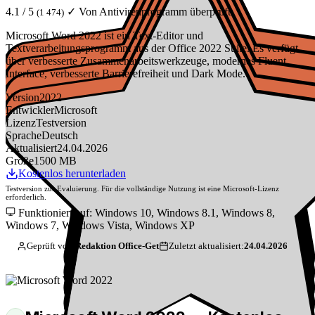
4.1 / 5
✓ Von Antivirenprogramm überprüft
(1 474)
Microsoft Word 2022 ist ein Text-Editor und
Textverarbeitungsprogramm aus der Office 2022 Suite. Es verfügt
über verbesserte Zusammenarbeitswerkzeuge, modernes Fluent
Interface, verbesserte Barrierefreiheit und Dark Mode.
Version
2022
Entwickler
Microsoft
Lizenz
Testversion
Sprache
Deutsch
Aktualisiert
24.04.2026
Größe
1500 MB
Kostenlos herunterladen
Testversion zur Evaluierung. Für die vollständige Nutzung ist eine Microsoft-Lizenz
erforderlich.
Funktioniert auf: Windows 10, Windows 8.1, Windows 8,
Windows 7, Windows Vista, Windows XP
Geprüft von:
Redaktion Office-Get
Zuletzt aktualisiert:
24.04.2026