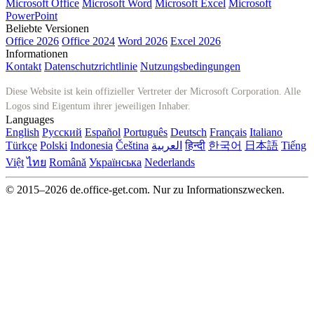
Microsoft Office
Microsoft Word
Microsoft Excel
Microsoft
PowerPoint
Beliebte Versionen
Office 2026
Office 2024
Word 2026
Excel 2026
Informationen
Kontakt
Datenschutzrichtlinie
Nutzungsbedingungen
Diese Website ist kein offizieller Vertreter der Microsoft Corporation. Alle
Logos sind Eigentum ihrer jeweiligen Inhaber.
Languages
English
Русский
Español
Português
Deutsch
Français
Italiano
Türkçe
Polski
Indonesia
Čeština
العربية
हिन्दी
한국어
日本語
Tiếng
Việt
ไทย
Română
Українська
Nederlands
© 2015–2026 de.office-get.com. Nur zu Informationszwecken.